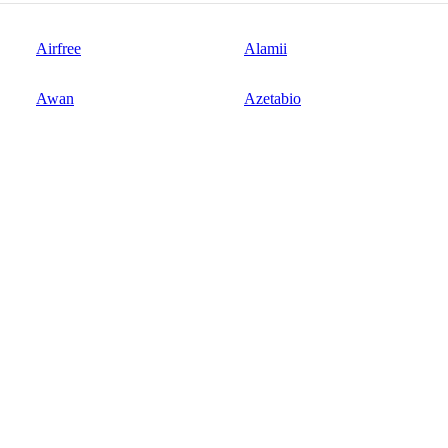
Airfree
Alamii
Awan
Azetabio