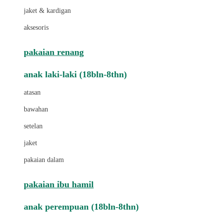
jaket & kardigan
aksesoris
pakaian renang
anak laki-laki (18bln-8thn)
atasan
bawahan
setelan
jaket
pakaian dalam
pakaian ibu hamil
anak perempuan (18bln-8thn)