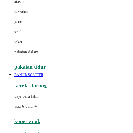
atasan
bawahan
gaun
setelan
jaket
pakaian dalam
pakaian tidur
BANJIR SCATTER
kereta dorong
bayi baru lahir
usia 6 bulan+
koper anak