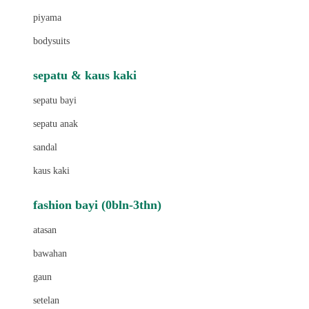
piyama
bodysuits
sepatu & kaus kaki
sepatu bayi
sepatu anak
sandal
kaus kaki
fashion bayi (0bln-3thn)
atasan
bawahan
gaun
setelan